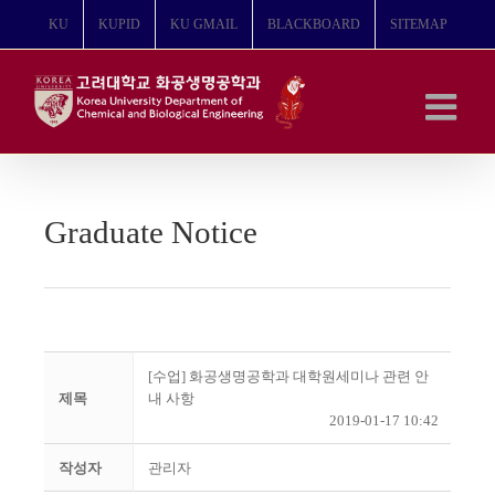
콘
KU
KUPID
KU GMAIL
BLACKBOARD
SITEMAP
텐
츠
로
건
너
뛰
기
Graduate Notice
[수업] 화공생명공학과 대학원세미나 관련 안
제목
내 사항
2019-01-17 10:42
작성자
관리자