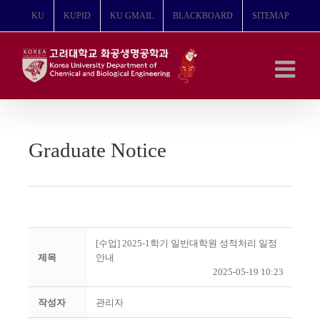
콘
KU
KUPID
KU GMAIL
BLACKBOARD
SITEMAP
텐
츠
로
건
너
뛰
기
Graduate Notice
[수업] 2025-1학기 일반대학원 성적처리 일정
제목
안내
2025-05-19 10:23
작성자
관리자