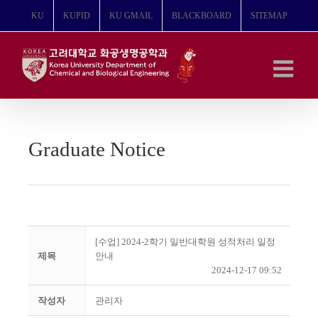
콘
KU
KUPID
KU GMAIL
BLACKBOARD
SITEMAP
텐
츠
로
건
너
뛰
기
Graduate Notice
[수업] 2024-2학기 일반대학원 성적처리 일정
제목
안내
2024-12-17 09:52
작성자
관리자