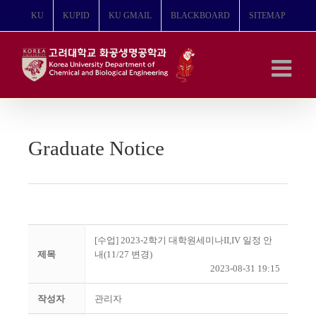
콘
KU
KUPID
KU GMAIL
BLACKBOARD
SITEMAP
텐
츠
로
건
너
뛰
기
Graduate Notice
[수업] 2023-2학기 대학원세미나II,IV 일정 안
제목
내(11/27 변경)
2023-08-31 19:15
작성자
관리자