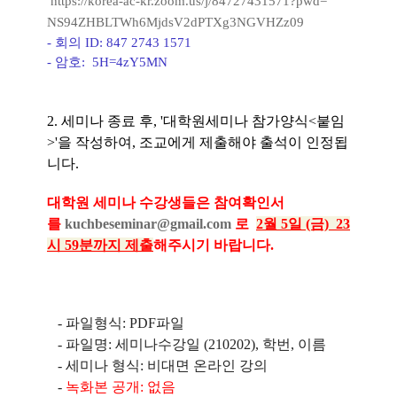
https://korea-ac-kr.zoom.us/
j/84727431571?pwd=
NS94ZHBLTWh6MjdsV2dPTXg3NGVHZz
09
- 회의 ID:
847 2743 1571
- 암호:
5H=4zY5MN
2.
세미나 종료 후, '대학원세미나 참가양식<붙임
>'을 작성하여, 조교에게 제출해야 출석이 인정됩
니다.
대학원 세미나 수강생들
은
참여확인서
를
kuchbeseminar@gmail.com
로
2월 5일 (금) 23
시 59분까지 제출
해주시기 바랍니다.
- 파일형식: PDF파일
- 파일명: 세미나수강일 (210202), 학번, 이름
- 세미나 형식: 비대면 온라인 강의
-
녹화본 공개: 없음