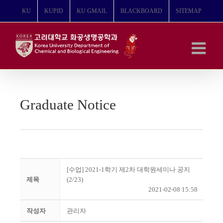
콘
KU
KUPID
KU GMAIL
BLACKBOARD
SITEMAP
텐
츠
로
건
너
뛰
기
Graduate Notice
[수업] 2021-1학기 제2차 대학원세미나 공지
제목
(2/23)
2021-02-08 15:58
작성자
관리자