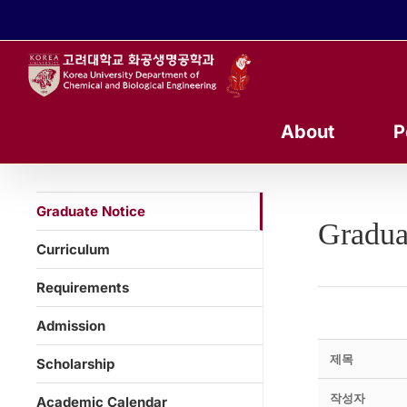
콘
텐
츠
로
건
너
About
P
뛰
기
Graduate Notice
Gradua
Curriculum
Requirements
Admission
제목
Scholarship
작성자
Academic Calendar