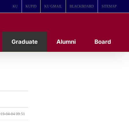
KU
KUPID
KU GMAIL
BLACKBOARD
SITEMAP
Graduate
Alumni
Board
19-04-04 09:51