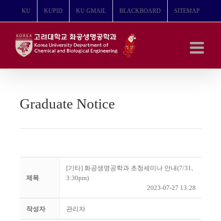
콘
KU
KUPID
KU GMAIL
BLACKBOARD
SITEMAP
텐
츠
로
건
너
뛰
기
Graduate Notice
[기타] 화공생명공학과 초청세미나 안내(7/31,
제목
3:30pm)
2023-07-27 13:28
작성자
관리자