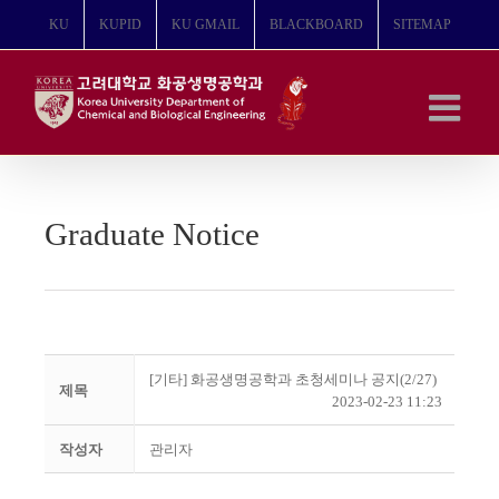
콘
KU
KUPID
KU GMAIL
BLACKBOARD
SITEMAP
텐
츠
로
건
너
뛰
기
Graduate Notice
[기타] 화공생명공학과 초청세미나 공지(2/27)
제목
2023-02-23 11:23
작성자
관리자