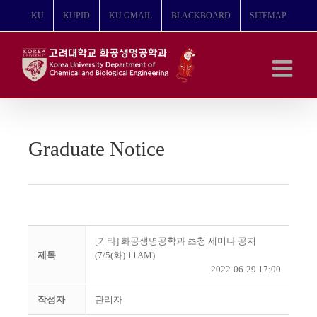
콘
KU
KUPID
KU GMAIL
BLACKBOARD
SITEMAP
텐
츠
로
건
너
뛰
기
Graduate Notice
[기타] 화공생명공학과 초청 세미나 공지
제목
(7/5(화) 11AM)
2022-06-29 17:00
작성자
관리자