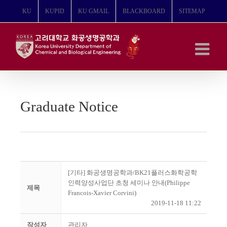
콘
KU
KUPID
KU GMAIL
BLACKBOARD
SITEMAP
텐
츠
로
건
너
뛰
기
Graduate Notice
[기타] 화공생명공학과/BK21플러스화학공학
인력양성사업단 초청 세미나 안내(Philippe
제목
Francois-Xavier Corvini)
2019-11-18 11:22
작성자
관리자