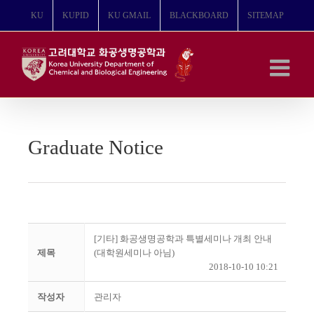
콘
KU
KUPID
KU GMAIL
BLACKBOARD
SITEMAP
텐
츠
로
건
너
뛰
기
Graduate Notice
[기타] 화공생명공학과 특별세미나 개최 안내
제목
(대학원세미나 아님)
2018-10-10 10:21
작성자
관리자