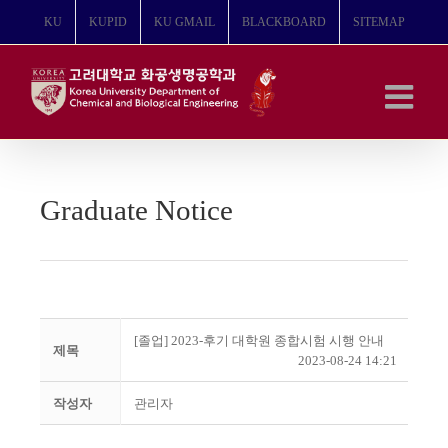
콘
KU
KUPID
KU GMAIL
BLACKBOARD
SITEMAP
텐
츠
로
건
너
뛰
기
Graduate Notice
[졸업] 2023-후기 대학원 종합시험 시행 안내
제목
2023-08-24 14:21
작성자
관리자