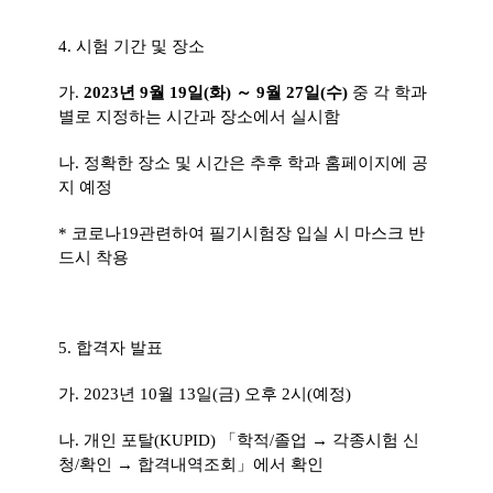
4.
시험 기간 및 장소
가
.
2023
년
9
월 19
일
(화
)
～
9
월 27
일
(수
)
중 각 학과
별로 지정하는 시간과 장소에서 실시함
나
.
정확한 장소 및 시간은 추후 학과 홈페이지에 공
지 예정
*
코로나
19
관련하여 필기시험장 입실 시 마스크 반
드시 착용
5.
합격자 발표
가
. 2023
년
10
월
13
일
(
금
)
오후
2
시
(
예정
)
나
.
개인 포탈
(KUPID)
「
학적
/
졸업
→
각종시험 신
청
/
확인
→
합격내역조회
」
에서 확인