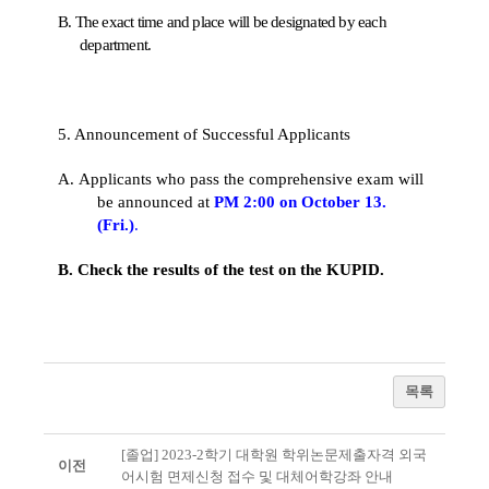
B.
The exact time and place will be designated by each
department.
5. Announcement of Successful Applicants
A.
Applicants who pass the comprehensive exam will
be announced at
PM 2:00 on October 13.
(Fri.)
.
B.
Check the results of the test on the KUPID.
목록
[졸업] 2023-2학기 대학원 학위논문제출자격 외국
이전
어시험 면제신청 접수 및 대체어학강좌 안내