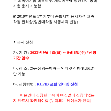
※
외국어시험 합격여부
,
재학여부에 상관없이 종합
시험 응시 가능함
※
2019
학년도
1
학기부터 종합시험 응시자격 교과
학점 완화함
(
일반대학원 시행세칙 변경
)
3.
응시 신청
가
.
기 간
:
2023
년
9
월 4
일
(
월
)
～
9
월 6
일
(
수
) *
신청
기간 엄수
나
.
장 소
: 화공생명공학과는 인터넷 신청(KUPID)
만 가능
다
.
신청방법
:
KUPID
포털 인터넷 신청
※ 본인이 신청한 과목이 빠짐없이
신청되었는
지 반드시 확인해야함 (누락되는 케이스가 있음)