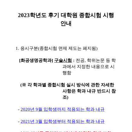
2023
학년도 후기 대학원 종합시험 시행
안내
1.
응시구분
(
종합시험 면제 제도는 폐지됨
)
[화공생명공학과]
구
술시험
:
전공
,
학위논문 등 학
과에서 지정한 내용으로 시
행함
(
※
각 학과별 종합시험 실시 방식에 관한 자세한
사항은 학과 내규 반드시 참
조)
-
2020
년
9
월 입학생까지 적용되는 학과 내규
-
2021
년
3
월 입학생부터 적용되는 학과 내규