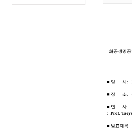
화공생명공학
■ 일 시:
■
장 소:
■ 연 사
:
Prof.
Taey
■
발표제목: