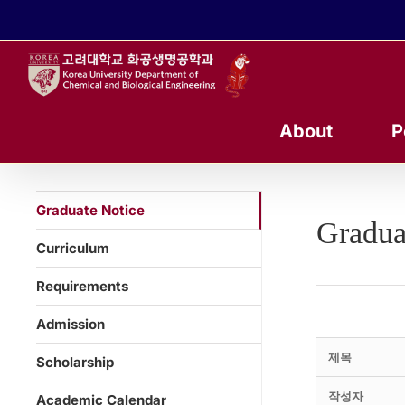
콘
텐
츠
로
건
너
About
P
뛰
기
Graduate Notice
Gradua
Curriculum
Requirements
Admission
제목
Scholarship
작성자
Academic Calendar