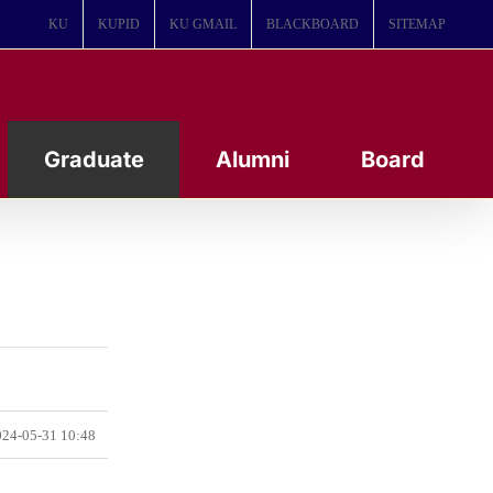
KU
KUPID
KU GMAIL
BLACKBOARD
SITEMAP
Graduate
Alumni
Board
24-05-31 10:48