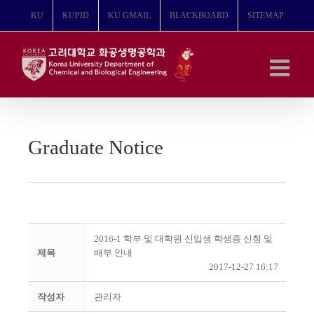
콘
KU
KUPID
KU GMAIL
BLACKBOARD
SITEMAP
텐
츠
로
건
너
뛰
기
Graduate Notice
2016-1 학부 및 대학원 신입생 학생증 신청 및
제목
배부 안내
2017-12-27 16:17
작성자
관리자