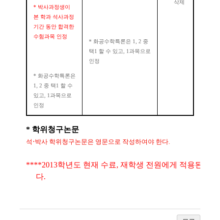
삭제
*
박사과정생이
본 학과 석사과정
기간 동안 합격한
수험과목 인정
*
화공수학특론은
1, 2
중
택
1
할 수 있고
, 1
과목으로
인정
*
화공수학특론은
1, 2
중 택
1
할 수
있고
, 1
과목으로
인정
* 학위청구논문
·
석
박사 학위청구논문은 영문으로 작성하여야 한다.
****2013
학년도 현재 수료
,
재학생 전원에게 적용된
다
.