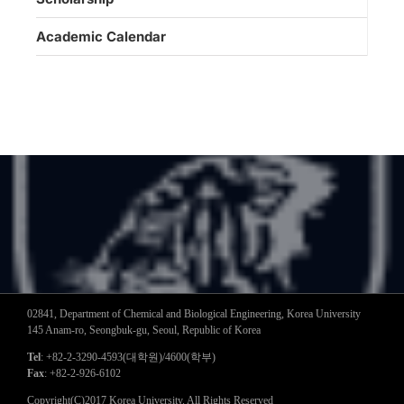
Academic Calendar
02841, Department of Chemical and Biological Engineering, Korea University
145 Anam-ro, Seongbuk-gu, Seoul, Republic of Korea
Tel
: +82-2-3290-4593(대학원)/4600(학부)
Fax
: +82-2-926-6102
Copyright(C)2017 Korea University. All Rights Reserved