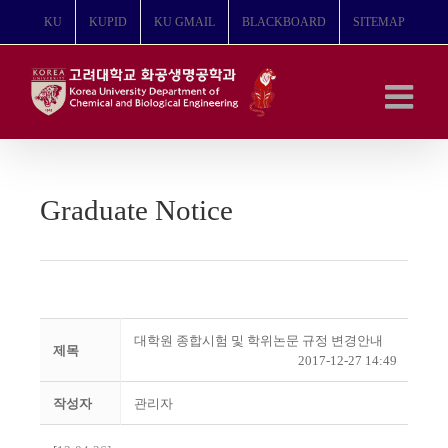
콘
KU
KUPID
KU GMAIL
BLACKBOARD
SITEMAP
텐
츠
로
건
너
뛰
기
Graduate Notice
대학원 종합시험 및 학위논문 규정 변경안내
제목
2017-12-27 14:49
작성자
관리자