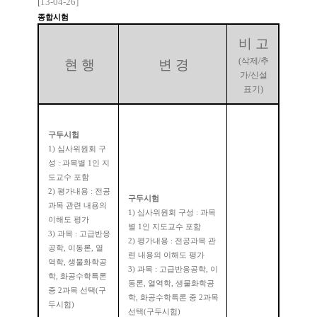
[
13-04-26
]
종합시험
비 고
(
삭제
/
추
현 행
변 경
가
/
신설
표기
)
구두시험
1)
심사위원회 구
성
:
과목별
1
인 지
도교수 포함
2)
평가내용
:
전공
구두시험
과목 관련 내용의
1)
심사위원회 구성
:
과목
이해도 평가
별
1
인 지도교수 포함
3)
과목
:
고급반응
2)
평가내용
:
전공과목 관
공학
,
이동론
,
열
련 내용의 이해도 평가
역학
,
생물화학공
3)
과목
:
고급반응공학
,
이
학
,
화공수학특론
동론
,
열역학
,
생물화학공
중
2
과목 선택
(
구
학
,
화공수학특론 중
2
과목
두시험
)
선택
(
구두시험
)