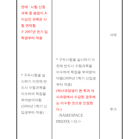
면제
:
시험 신청
과목 중 평점이
A
이상인 과목은 시
험 면제함
.
※
2007
년 전기 입
삭제
학생부터 적용
*
구두시험을 실시하기 이
전에 반드시 수험과목을
이수하여 학점을 부여받아
*
구두시험을 실
야함
(2009
년
1
학기 신입생
시하기 이전에 반
부터 적용
)
드시 수험과목을
(
박사과정생이 본 학과 석
이수하여 학점을
사과정에서 수강한 경우에
부여받아야함
는 이수한 것으로 인정한
(2009
년
1
학기 신
다
.)
추가
입생부터 적용
)
:NAMESPACE
PREFIX = O />