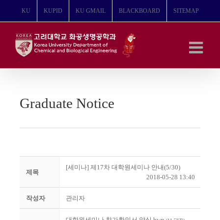
콘
KU
KUPID
KU GMAIL
BLACKBOARD
SITEMAP
텐
츠
로
건
너
뛰
기
Graduate Notice
[세미나] 제17차 대학원세미나 안내(5/30)
제목
2018-05-28 13:40
작성자
관리자
대학원세미나 참가확인서 양식.hwp