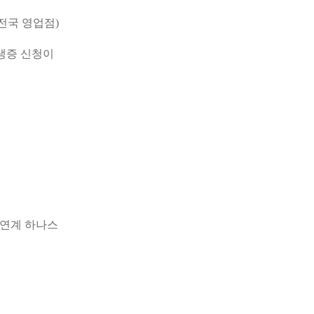
(전국 영업점)
생증 신청이
1(자연계 하나스