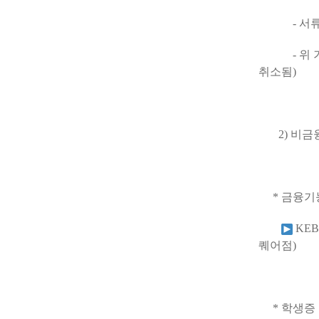
- 서류제출 
- 위 기간
취소됨)
2) 비금융
* 금융기능
KEB
퀘어점)
* 학생증 