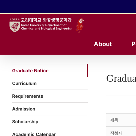
콘
텐
츠
로
건
너
About
P
뛰
기
Graduate Notice
Gradua
Curriculum
Requirements
Admission
제목
Scholarship
작성자
Academic Calendar