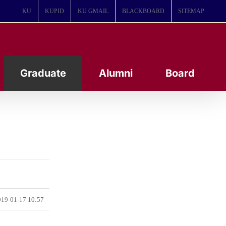
KU
KUPID
KU GMAIL
BLACKBOARD
SITEMAP
Graduate
Alumni
Board
19-01-17 10:57