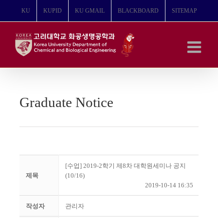
콘
KU
KUPID
KU GMAIL
BLACKBOARD
SITEMAP
텐
츠
로
건
너
뛰
기
Graduate Notice
[수업] 2019-2학기 제8차 대학원세미나 공지
제목
(10/16)
2019-10-14 16:35
작성자
관리자