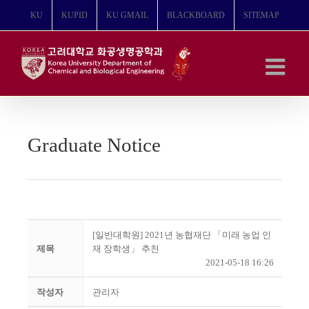
콘
KU
KUPID
KU GMAIL
BLACKBOARD
SITEMAP
텐
츠
로
건
너
뛰
기
Graduate Notice
[일반대학원] 2021년 농협재단 「미래 농업 인
제목
재 장학생」 추천
2021-05-18 16:26
작성자
관리자