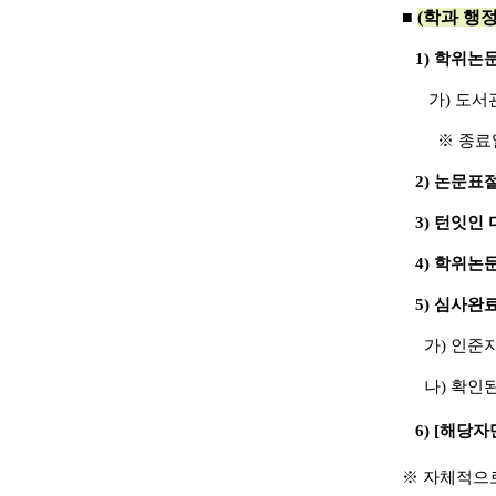
■
(학과 행정
1) 학위논
가) 도서관 
※ 종료일 
2) 논문표
3) 턴잇인
4) 학위논문 
5) 심사완료 
가) 인준지 
나) 확인된
6) [해당자
※ 자체적으로