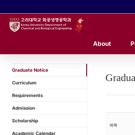
콘
텐
츠
로
건
너
About
P
뛰
기
Graduate Notice
Gradua
Curriculum
Requirements
Admission
Scholarship
제목
Academic Calendar