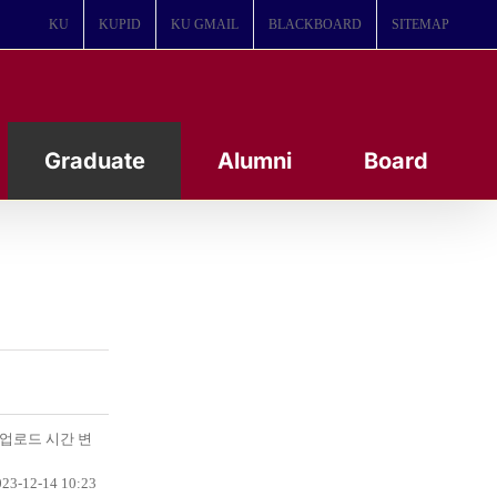
KU
KUPID
KU GMAIL
BLACKBOARD
SITEMAP
Graduate
Alumni
Board
(업로드 시간 변
23-12-14 10:23