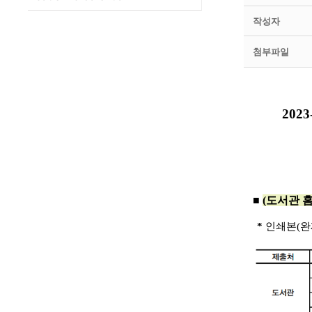
작성자
첨부파일
20
■
(도서관 
*
인쇄본(완제