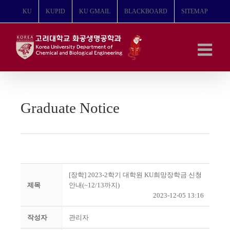
콘
KU
KUPID
KU GMAIL
BLACKBOARD
SITEMAP
텐
츠
로
건
너
뛰
기
Graduate Notice
[장학] 2023-2학기 대학원 KU희망장학금 신청
제목
안내(~12/13까지)
2023-12-05 13:16
작성자
관리자