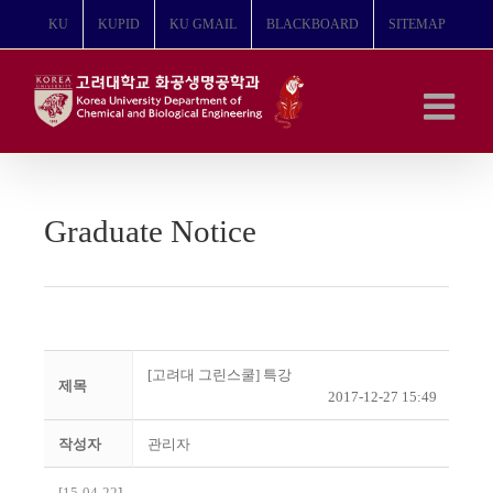
콘
KU
KUPID
KU GMAIL
BLACKBOARD
SITEMAP
텐
츠
로
건
너
뛰
기
Graduate Notice
[고려대 그린스쿨] 특강
제목
2017-12-27 15:49
작성자
관리자
[15-04-22
]