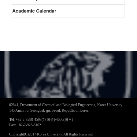
Academic Calendar
02841, Department of Chemical and Biological Engineering, Korea University
145 Anam-ro, Seongbuk-gu, Seoul, Republic of Korea
Tel
: +82-2-3290-4593(대학원)/4600(학부)
Fax
: +82-2-926-6102
Copyright(C)2017 Korea University. All Rights Reserved