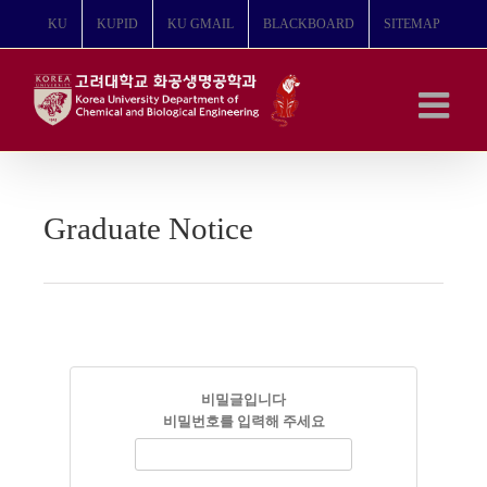
콘
KU
KUPID
KU GMAIL
BLACKBOARD
SITEMAP
텐
츠
로
건
너
뛰
기
Graduate Notice
비밀글입니다
비밀번호를 입력해 주세요