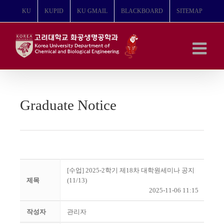
콘
KU
KUPID
KU GMAIL
BLACKBOARD
SITEMAP
텐
츠
로
건
너
뛰
기
Graduate Notice
[수업] 2025-2학기 제18차 대학원세미나 공지
제목
(11/13)
2025-11-06 11:15
작성자
관리자