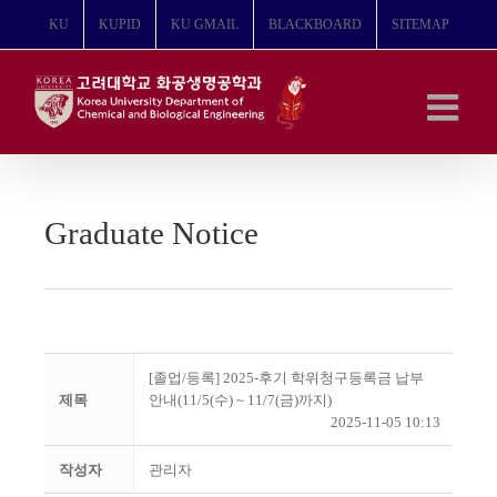
콘
KU
KUPID
KU GMAIL
BLACKBOARD
SITEMAP
텐
츠
로
건
너
뛰
기
Graduate Notice
[졸업/등록] 2025-후기 학위청구등록금 납부
제목
안내(11/5(수) ~ 11/7(금)까지)
2025-11-05 10:13
작성자
관리자