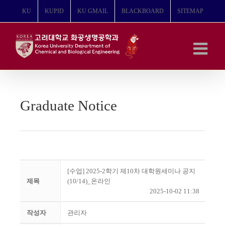
콘
KU
KUPID
KU GMAIL
BLACKBOARD
SITEMAP
텐
츠
로
건
너
뛰
기
Graduate Notice
[수업] 2025-2학기 제10차 대학원세미나 공지
제목
(10/14)_온라인
2025-10-02 11:38
작성자
관리자