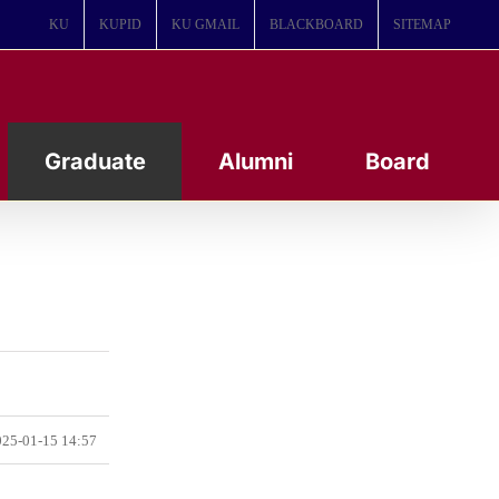
KU
KUPID
KU GMAIL
BLACKBOARD
SITEMAP
Graduate
Alumni
Board
25-01-15 14:57