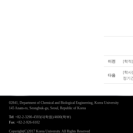
이전
[학적]
[학사
다음
정기간
02841, Department of Chemical and Biological Engineering, Korea University
145 Anam-ro, Seongbuk-gu, Seoul, Republic of Korea
Tel
: +82-2-3290-4593(대학원)/4600(학부)
Fax
: +82-2-926-6102
Copyright(C)2017 Korea University. All Rights Reserved