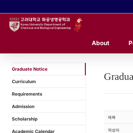
콘
텐
츠
로
건
너
About
P
뛰
기
Graduate Notice
Gradua
Curriculum
Requirements
Admission
제목
Scholarship
작성자
Academic Calendar