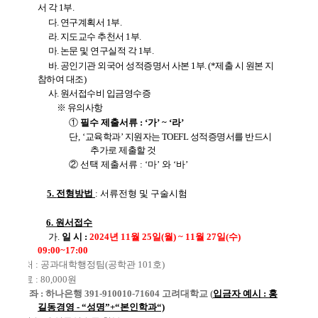
서 각
1
부
.
다
.
연구계획서
1
부
.
라
.
지도교수 추천서
1
부
.
마
.
논문 및 연구실적 각
1
부
.
바
.
공인기관 외국어 성적증명서 사본
1
부
. (*
제출 시 원본 지
참하여 대조
)
사. 원서접수비 입금영수증
※
유의사항
①
필수 제출서류
: ‘
가
’ ~ ‘
라
’
단
, ‘
교육학과
’
지원자는
TOEFL
성적증명서를 반드시
추가로 제출할 것
②
선택 제출서류
: ‘
마
’
와
‘
바
’
5.
전형방법
:
서류전형 및 구술시험
6.
원서접수
가
.
일 시
:
2
024
년 11
월
25
일
(
월
) ~ 11
월
27
일
(
수
)
09:00~17:00
.
접 수 처
: 공과대학행정팀(공학관 101호)
.
전 형 료
: 80,000
원
.
입금계좌
:
하나은행
391-910010-71604
고려대학교
(
입금자 예시
:
홍
길동경영
- “
성명
”+“
본인학과
“)