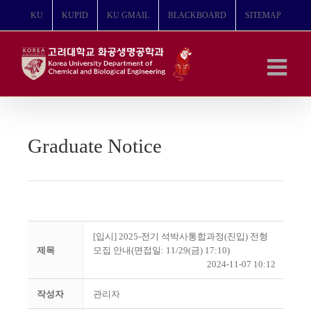
콘
KU
KUPID
KU GMAIL
BLACKBOARD
SITEMAP
텐
츠
로
건
너
뛰
기
Graduate Notice
[입시] 2025-전기 석박사통합과정(진입) 전형
제목
모집 안내(면접일: 11/29(금) 17:10)
2024-11-07 10:12
작성자
관리자