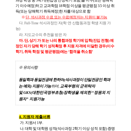
과정 학생 중
3
학기
(
편입생 인정학기 포함
)
를 이수
(
또는 당해학
기 이수예정
)
하고 교과학점
18
학점 이상을 평균평점
3.5
이상 취
득
(
또는 당해학기 취득예정
)
한 자를 대상으로 함
※
단
,
석사과정 수료 또는 수료예정자는 지원이 불가능
다
. Full-Time
석사과정인 자
(
학
·
연
·
산협동과정 학생 지원 가
능
)
라
.
지도교수의 추천을 받은 자
마
.
단
,
상기 가 또는 나의 통합과정 학기에 입학
(
진입 전형
)
예
정인 자가 당해 학기 성적확정 후 지원 자격에 미달한 경우
(
이수
학기
,
취득 학점 및 평균평점
)
에는
‘
합격을 취소함
’
※
유의사항
동일학과 동일전공에 한하여
(
석사과정이 단일전공인 학과
는 예외
)
지원이 가능
하며,
교육부령의 군위탁자
및
GKS(
대한민국정부초청
)
장학생을 제외한
“
정원외 지
원자
”
지원가능
4.
지원자 제출서류
가
.
지원서
1
부
.
나
.
대학 및 대학원 성적
(
석사과정
2
학기 이상 성적 포함
)
증명