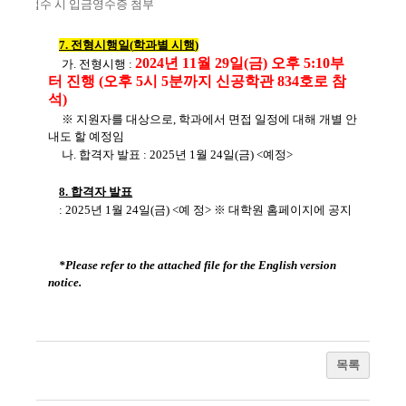
.
원서 접수 시 입금영수증 첨부
7.
전형시행일
(
학과별 시행
)
2024년 11월 29일(금) 오후 5:10부
가. 전형시행 :
터 진행 (오후 5시 5분까지 신공학관 834호로 참
석)
※ 지원자를 대상으로, 학과에서 면접 일정에 대해 개별 안
내도 할 예정임
나. 합격자 발표 : 2025년 1월 24일(금) <예정>
8.
합격자 발표
:
2025
년 1
월 24
일
(
금
) <
예 정
>
※
대학원 홈페이지
에 공지
*Please refer to the attached file for the English version
notice.
목록