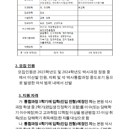
2.
모집 인원
모집인원은
2023
학년도 및 2024학년도
박사과정 정원 중
에서 미선발 인원
,
자퇴 및 석
·
박사통합과
정
중도포기 등으
로 발생한 여석 범위 내에서 선발
3.
지원 자격
가
.
통합과정
3
학기에 입학
(
진입 전형
)
예정인 자
는 본원 석사
과정 학생 중
2
학기
(
편입생 인정학기 포함
)
를 이수
(
또는 당해학
기 이수예정
)
하고 교과학점
12
학점 이상을 평균평점
3.5
이상 취
득
(
또는 당해학기 취득예정
)
한 자를 대상으로 함
나
.
통합과정
4
학기에 입학
(
진입 전형
)
예정인 자
는 본원 석사