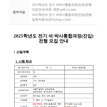
2025학년도 전기 석박사통합과정(진입)전형
모집안내(국문, 영문).pdf
(153.8KB)
첨부파일
2025학년도 전기 석박사통합과정(진입)전형
입학지원서(양식).hwp
(115KB)
2025
학년도 전기 석
·
박사통합과정
(
진입
)
전형 모집 안내
Ⅰ
.
선발계획
1.
시행 학과