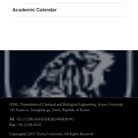
Academic Calendar
02841, Department of Chemical and Biological Engineering, Korea University
145 Anam-ro, Seongbuk-gu, Seoul, Republic of Korea
Tel
: +82-2-3290-4593(대학원)/4600(학부)
Fax
: +82-2-926-6102
Copyright(C)2017 Korea University. All Rights Reserved