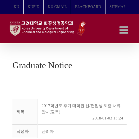
콘
KU
KUPID
KU GMAIL
BLACKBOARD
SITEMAP
텐
츠
로
건
너
뛰
기
Graduate Notice
2017학년도 후기 대학원 신/편입생 제출 서류
제목
안내(필독)
2018-01-03 15:24
작성자
관리자