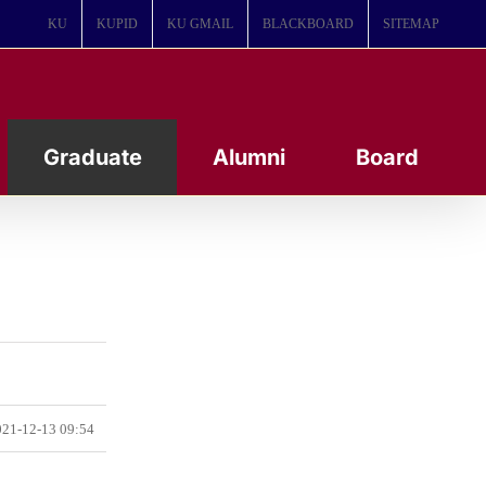
KU
KUPID
KU GMAIL
BLACKBOARD
SITEMAP
Graduate
Alumni
Board
21-12-13 09:54