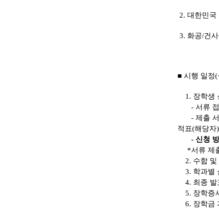
2. 대한민국
3. 화공/건
■ 시행 일정
1. 장학생
- 서류 접
- 제출 서류
적표(해
당자)
- 신청
*서류 제출
2. 수합 및 정
3. 학과별 심
4. 최종 발
5. 장학증서
6. 장학금 