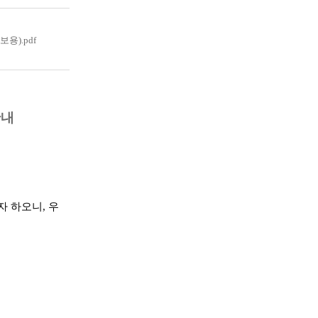
용).pdf
안내
 하오니, 우