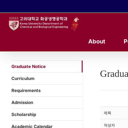
콘
텐
츠
로
건
너
About
P
뛰
기
Graduate Notice
Gradua
Curriculum
Requirements
Admission
제목
Scholarship
작성자
Academic Calendar