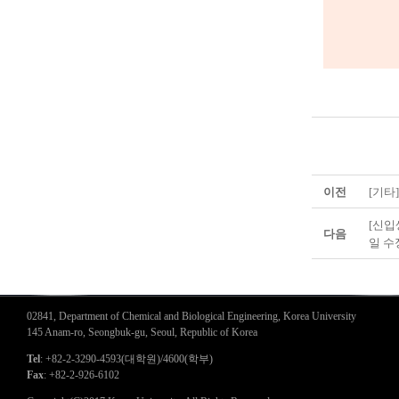
이전
[기타
[신입
다음
일 수
02841, Department of Chemical and Biological Engineering, Korea University
145 Anam-ro, Seongbuk-gu, Seoul, Republic of Korea
Tel
: +82-2-3290-4593(대학원)/4600(학부)
Fax
: +82-2-926-6102