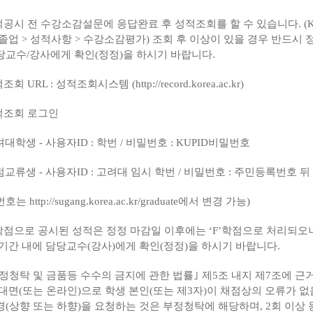
적공시 전 수강소감설문에 응답완료 후 성적조회를 할 수 있습니다
. 
졸업
>
성적사항
>
수강소감평가
)
조회 후 이상이 있을 경우 반드시 
당교수
/
강사에게 확인
(
정정
)
을 하시기 바랍니다
.
적조회
URL :
성적조회시스템
(
http://record.korea.ac.kr)
적조회 로그인
려대학생
-
사용자
ID :
학번
/
비밀번호
: KUPID
비밀번호
점교류생
-
사용자
ID :
고려대 임시 학번
/
비밀번호
:
주민등록번호 
번호는
http://sugang.korea.ac.kr/graduate
에서
변경 가능
)
학점으로 공시된 성적은 정정 마감일 이후에는
‘F’
학점으로 처리되오
 기간 내에 담당교수
(
강사
)
에게 확인
(
정정
)
을 하시기 바랍니다
.
정청탁 및 금품등 수수의 금지에 관한 법률
｣
제
5
조 내지 제
7
조에 근
 대면
(
또는 온라인
)
으로 학생 본인
(
또는 제
3
자
)
이 채점상의 오류가 없
경
(
상향 또는 하향
)
을 요청하는 것은 부정청탁에 해당하며
, 2
회 이상