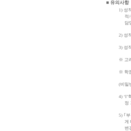
■ 유의사항
1)
성
적
/
담
2)
성
3)
성
※
고
※
학
(
비밀
4) ‘I’
정
5)
｢
부
게
변