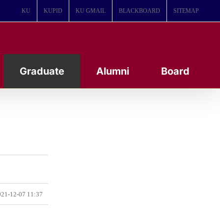
KU
KUPID
KU GMAIL
BLACKBOARD
SITEMAP
Graduate
Alumni
Board
21-12-07 11:37