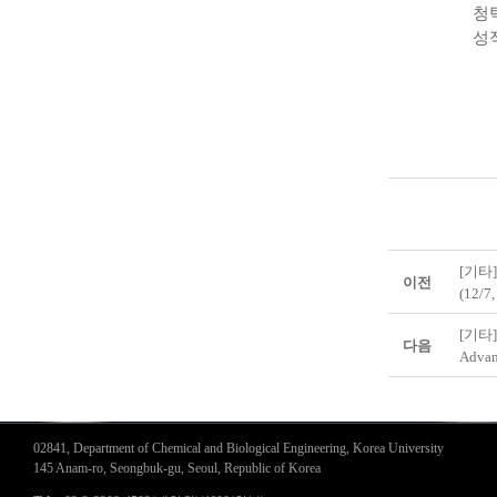
청
성
[기타]
이전
(12/7,
[기타]
다음
Advan
02841, Department of Chemical and Biological Engineering, Korea University
145 Anam-ro, Seongbuk-gu, Seoul, Republic of Korea