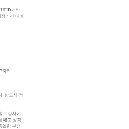
(KUPID >
학
정정기간 내에
뒤
7
자리
니
,
반드시 정
거
,
교강사에
음에도 성적
 동일한 부정