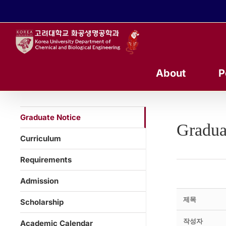
콘
텐
츠
로
건
너
About
P
뛰
기
Graduate Notice
Gradua
Curriculum
Requirements
Admission
제목
Scholarship
작성자
Academic Calendar