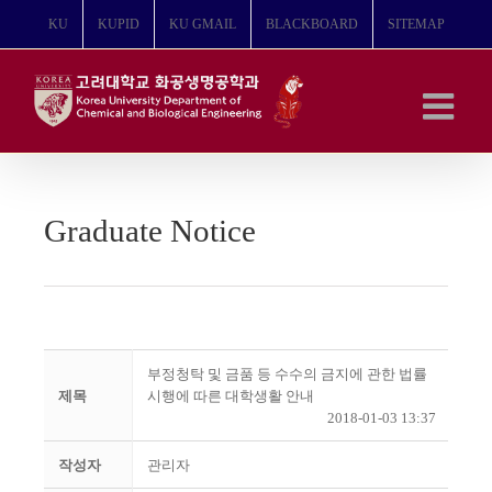
콘
KU
KUPID
KU GMAIL
BLACKBOARD
SITEMAP
텐
츠
로
건
너
뛰
기
Graduate Notice
부정청탁 및 금품 등 수수의 금지에 관한 법률
제목
시행에 따른 대학생활 안내
2018-01-03 13:37
작성자
관리자