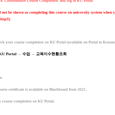
ck 'Confirmation Course Completion' and log in KU Portal
l not be shown as completing this course on university system when 
Step3].
ck your course completion on KU Portal (available on Portal in Korean
 KU Portal
→
수업
→
교육이수현황조회
on
course certificate is available on Blackboard from 2021.
k course completion on KU Portal.