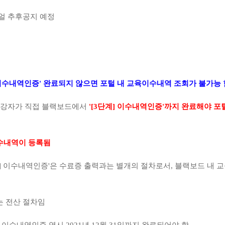
얼 추후공지 예정
이수내역인증
'
완료되지 않으면 포털 내 교육이수내역 조회가 불가능 
수강자가 직접 블랙보드에서
'[3
단계
]
이수내역인증
'
까지 완료해야 포
역이 등록됨
]
이수내역인증
'
은 수료증 출력과는 별개의 절차로서
,
블랙보드 내 
전산 절차임
]
이수내역인증 역시
2021
년
12
월
31
일까지 완료되어야 함