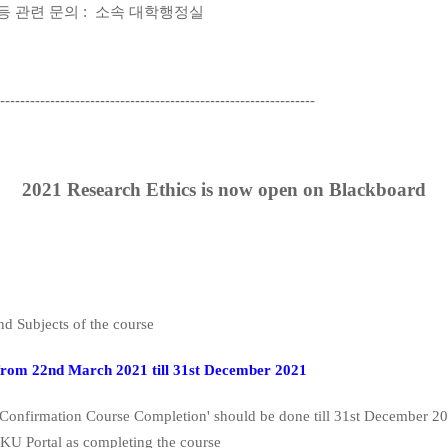
등 관련 문의 : 소속 대학행정실
-------------
--------------------------------------------------
2021 Research Ethics is now open on Blackboard
nd Subjects of the course
from 22nd March 2021 till 31st December 2021
 Confirmation Course Completion' should be done till 31st December 20
 KU Portal as completing the course