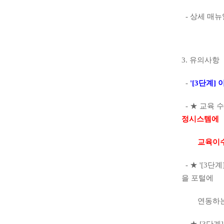
-
상세 매뉴
3.
유의사항
-
'[3
단계
]
-
★
교육 
정시스템에
교육이수내
-
★
'[3
단계
을 포털에
연동하는 
-
★
[3
단계