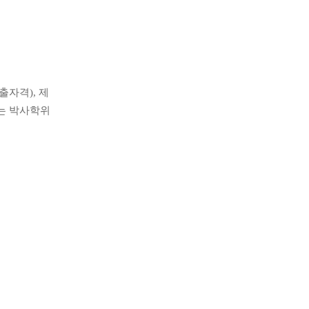
제출자격
),
제
는 박사학위