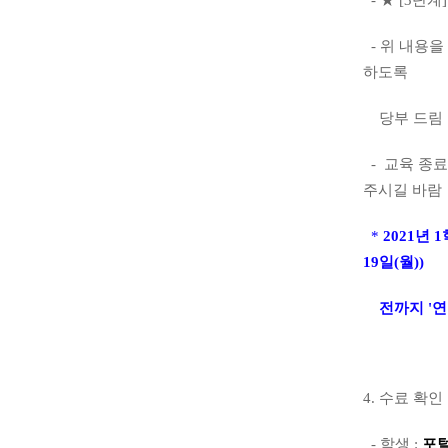
-
위 내용을
하도록
당부 드림
-
교육 종료
주시길 바람
*
2021년
19일(월))
전까지 '연
4.
수료 확인
-
학생
:
포