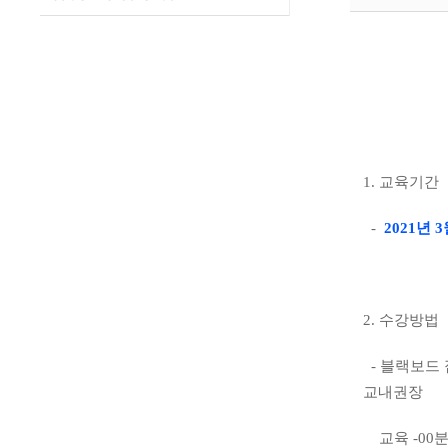
1.
교육기간
-
2021
년
3
2. 수강방법
-
블랙보드
교내권장
교육
-00
분