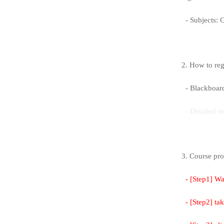
- Subjects: G
2. How to reg
- Blackboa
- Detailed m
3. Course pr
- [Step1] Wat
- [Step2] tak