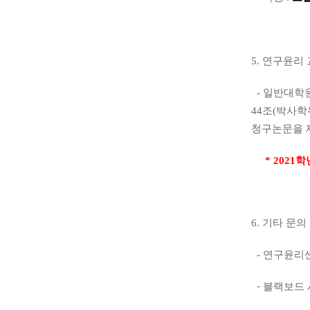
5. 연구윤리
-
일반대학
44
조
(
박사학
청구논문을 
*
2021
학
6.
기타 문의
-
연구윤리
- 블랙보드