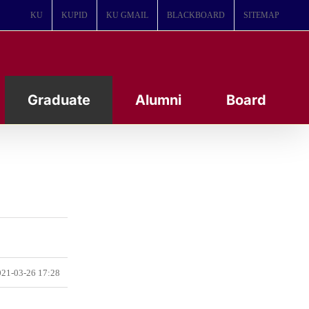
KU
KUPID
KU GMAIL
BLACKBOARD
SITEMAP
Graduate
Alumni
Board
21-03-26 17:28