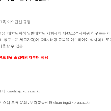
 교육 이수관련 규정
원생
:
대학원학칙 일반대학원 시행세칙 제
43
조
(
석사학위 청구논문 
위 청구논문 제출자격
)
에 따라
,
해당 교육을 이수하여야 석사학위 또
제출할 수 있음
.
년도
8
월 졸업예정자부터 적용
센터
,
carolrla@korea.ac.kr
 시스템 오류 문의 : 원격교육센터
elearning@korea.ac.kr