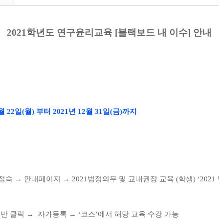
2021
학년도 연구윤리교육
[
블랙보드 내 이수
]
안내
월
22
일(월) 부터
2021
년
12
월
31
일(금)까지
 접속
→
안내페이지
→
2021
법정의무 및 교내권장 교육
(
학생
) ‘2021
반 클릭
→
자가등록
→
‘
코스
’
에서 해당 교육 수강 가능