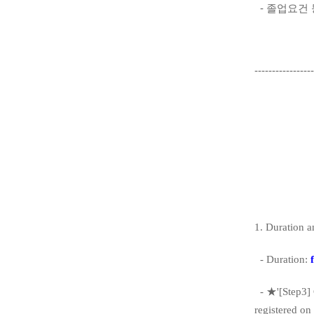
- 졸업요건 
-----------------
1. Duration a
- Duration:
-
★
'[Step3]
registered on