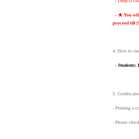
- [Step3] cli
-
★
You wil
proceed till [
4. How to che
-
Students:
5. Certificati
- Printing a 
- Please chec