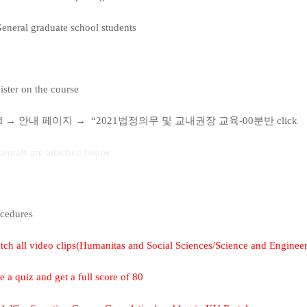
eneral graduate school students
ister on the course
rd →
안내 페이지
→
“2021
법정의무 및 교내권장 교육
-00
분반
click
anuals are attached below
ocedures
ch all video clips(Humanitas and Social Sciences/Science and Engineer
e a quiz and get a full score of 80