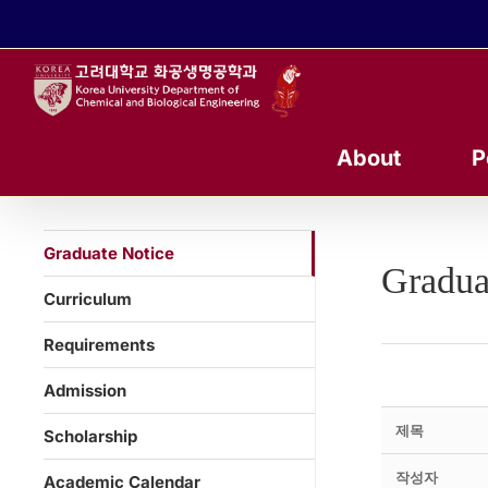
콘
텐
츠
로
건
너
About
P
뛰
기
Graduate Notice
Gradua
Curriculum
Requirements
Admission
제목
Scholarship
작성자
Academic Calendar