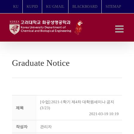
콘
KU
KUPID
KU GMAIL
BLACKBOARD
SITEMAP
텐
츠
로
건
너
뛰
기
Graduate Notice
[수업] 2021-1학기 제4차 대학원세미나 공지
제목
(3/23)
2021-03-19 10:19
작성자
관리자