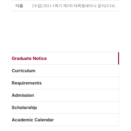
다음
[수업] 2021-1학기 제5차 대학원세미나 공지(3/24)
Graduate Notice
Curriculum
Requirements
Admission
Scholarship
Academic Calendar