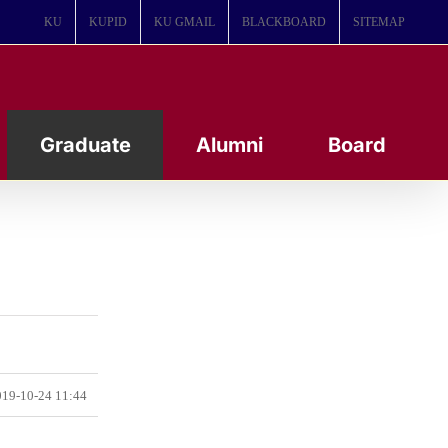
KU
KUPID
KU GMAIL
BLACKBOARD
SITEMAP
Graduate
Alumni
Board
19-10-24 11:44