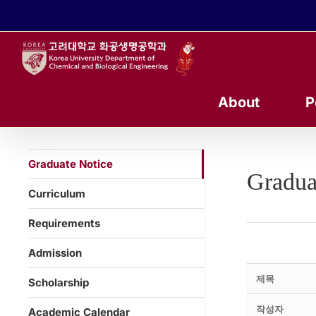
콘
텐
츠
로
건
너
About
P
뛰
기
Graduate Notice
Gradua
Curriculum
Requirements
Admission
제목
Scholarship
작성자
Academic Calendar