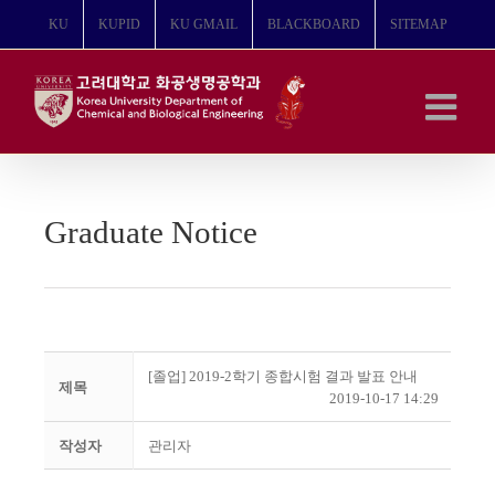
콘
KU
KUPID
KU GMAIL
BLACKBOARD
SITEMAP
텐
츠
로
건
너
뛰
기
Graduate Notice
[졸업] 2019-2학기 종합시험 결과 발표 안내
제목
2019-10-17 14:29
작성자
관리자