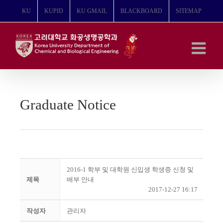
콘
KU
KUPID
KU GMAIL
BLACKBOARD
SITEMAP
텐
츠
로
건
너
뛰
기
Graduate Notice
2016-1 학부 및 대학원 신입생 학생증 신청 및
제목
배부 안내
2017-12-27 16:17
작성자
관리자