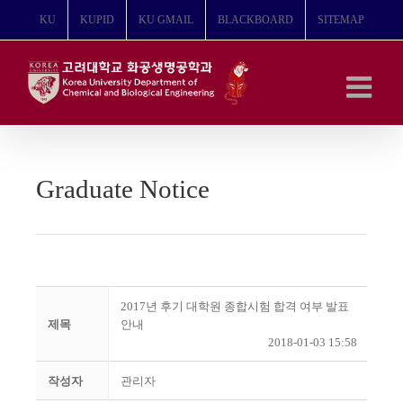
콘
KU
KUPID
KU GMAIL
BLACKBOARD
SITEMAP
텐
츠
로
건
너
뛰
기
Graduate Notice
2017년 후기 대학원 종합시험 합격 여부 발표
제목
안내
2018-01-03 15:58
작성자
관리자