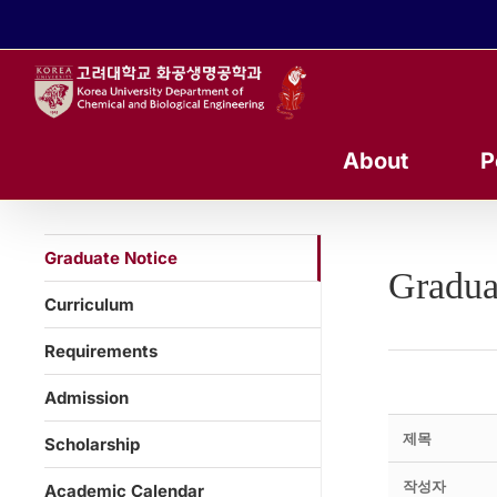
콘
텐
츠
로
건
너
About
P
뛰
기
Graduate Notice
Gradua
Curriculum
Requirements
Admission
제목
Scholarship
작성자
Academic Calendar