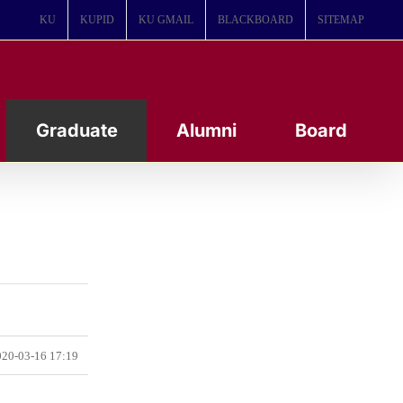
KU
KUPID
KU GMAIL
BLACKBOARD
SITEMAP
Graduate
Alumni
Board
20-03-16 17:19