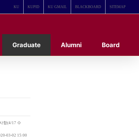
KU
KUPID
KU GMAIL
BLACKBOARD
SITEMAP
Graduate
Alumni
Board
항(4/17 수
20-03-02 15:00