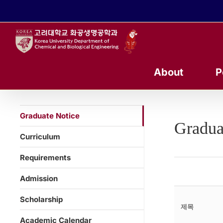
콘
텐
츠
로
건
너
About
P
뛰
기
Graduate Notice
Gradua
Curriculum
Requirements
Admission
Scholarship
제목
Academic Calendar