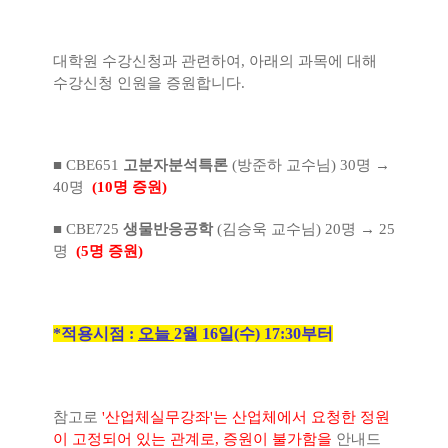
대학원 수강신청과 관련하여, 아래의 과목에 대해
수강신청 인원을 증원합니다.
■ CBE651
고분자분석특론
(방준하 교수님) 30명 →
40명
(10명 증원)
■ CBE725
생물반응공학
(김승욱 교수님) 20명 → 25
명
(5명 증원)
*적용시점 :
오늘
2월 16일(수) 17:30부터
참고로
'산업체실무강좌'는 산업체에서 요청한 정원
이 고정되어 있는 관계로, 증원이 불가함을
안내드