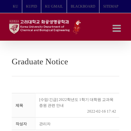
콘
KU
KUPID
KU GMAIL
BLACKBOARD
SITEMAP
텐
츠
로
건
너
뛰
기
Graduate Notice
[수업/긴급] 2022학년도 1학기 대학원 교과목
제목
증원 관련 안내
2022-02-16 17:42
작성자
관리자