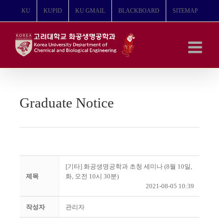
콘
KU
KUPID
KU GMAIL
BLACKBOARD
SITEMAP
텐
츠
로
건
너
뛰
기
Graduate Notice
[기타] 화공생명공학과 초청 세미나 (8월 10일,
제목
화, 오전 10시 30분)
2021-08-05 10:39
작성자
관리자