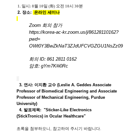
1. 일시: 8월 10일 (화) 오전 10시 30분
2. 장소:
온라인 세미나
Zoom 회의 참가
https://korea-ac-kr.zoom.us/j/
86128110162?
pwd=
OWt0Y3BwZkNaT3ZJdUFCVGZGU1NsZz
09
회의 ID: 861 2811 0162
암호: gYm7K#i0Rc
3. 연사: 이지환 교수 (
Leslie A. Geddes Associate
Professor of Biomedical Engineering
and Associate
Professor of Mechanical Engineering, Purdue
University
)
4. 발표제목: "
Sticker-Like Electronics
(
StickTronics
)
in Ocular Healthcare
"
초록을 첨부하오니, 참고하여 주시기 바랍니다.