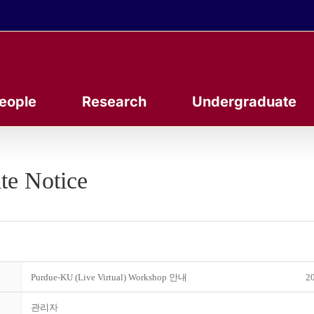
eople
Research
Undergraduate
te Notice
Purdue-KU (Live Virtual) Workshop 안내
20
관리자