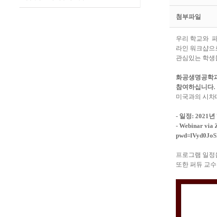
첨부파일
우리 학교와 파
라인 워크샵으로
관심있는 학생
화공생명공학과 
참여하십니다.
미국과의 시차
- 일정: 2021년
- Webinar via
pwd=lVyd0Jo
프로그램 일정
또한 퍼듀 교수