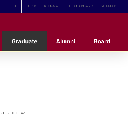
KU
KUPID
KU GMAIL
BLACKBOARD
SITEMAP
Graduate
Alumni
Board
21-07-01 13:42