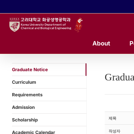
콘
텐
츠
로
건
너
About
P
뛰
기
Graduate Notice
Gradua
Curriculum
Requirements
Admission
제목
Scholarship
작성자
Academic Calendar