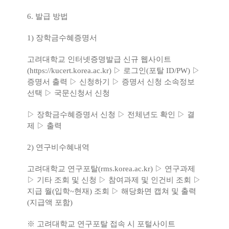
6.
발급 방법
1)
장학금수혜증명서
고려대학교 인터넷증명발급 신규 웹사이트
(
https://kucert.korea.ac.kr)
▷
로그인
(
포탈
ID/PW)
▷
증명서 출력
▷
신청하기
▷
증명서 신청 소속정보
선택
▷
국문신청서 신청
▷
장학금수혜증명서 신청
▷
전체년도 확인
▷
결
제
▷
출력
2)
연구비수혜내역
고려대학교 연구포탈
(rms.korea.ac.kr)
▷
연구과제
▷
기타 조회 및 신청
▷
참여과제 및 인건비 조회
▷
지급 월
(
입학
~
현재
)
조회
▷
해당화면 캡쳐 및 출력
(
지급액 포함
)
※
고려대학교 연구포탈 접속 시 포털사이트