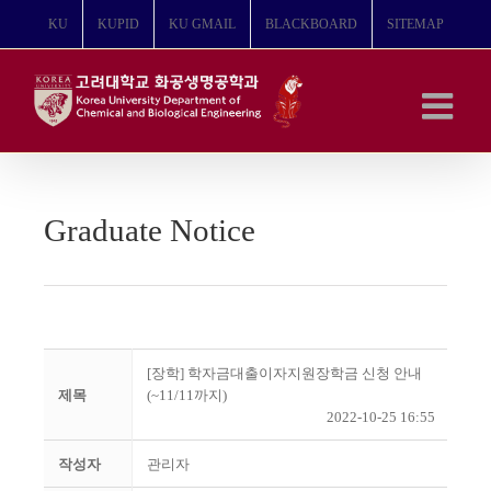
콘
KU
KUPID
KU GMAIL
BLACKBOARD
SITEMAP
텐
츠
로
건
너
뛰
기
Graduate Notice
[장학] 학자금대출이자지원장학금 신청 안내
제목
(~11/11까지)
2022-10-25 16:55
작성자
관리자