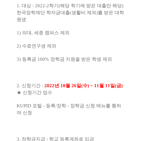
1.
대상
: 2022-
2
학기
(
해당 학기에 받은 대출만 해당
)
한국장학재단 학자금대출
(
생활비 제외
)
를 받은 대학
원생
1)
의대
,
세종 캠퍼스 제외
2)
수료연구생 제외
3)
등록금
100%
장학금 지원을 받은 학생 제외
2.
신청기간
:
2022
년
10
월
26
일
(
수
) ~ 11
월
11
일
(
금
)
★
신청기간 엄수
KUPID
포털
-
등록
/
장학
-
장학금 신청 메뉴를 통하
여 신청
3.
장학금지급
:
학교 등록계좌로 입금