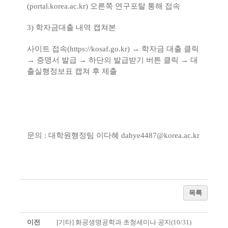
(portal.korea.ac.kr)
오른쪽 연구포탈 통해 접속
3)
학자금대출 내역 캡쳐본
사이트 접속
(
https://kosaf.go.kr)
→
학자금 대출 클릭
→
증명서 발급
→
하단의 발급받기 버튼 클릭
→
대
출실행정보표 캡쳐 후 제출
문의
:
대학원행정팀 이다혜
dahye4487@korea.ac.kr
목록
이전
[기타] 화공생명공학과 초청세미나 공지(10/31)