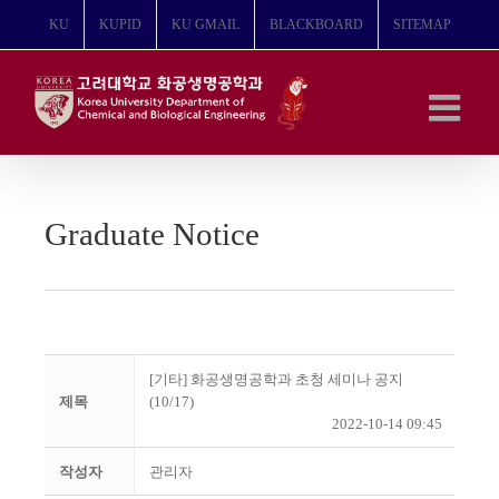
콘
KU
KUPID
KU GMAIL
BLACKBOARD
SITEMAP
텐
츠
로
건
너
뛰
기
Graduate Notice
[기타] 화공생명공학과 초청 세미나 공지
제목
(10/17)
2022-10-14 09:45
작성자
관리자