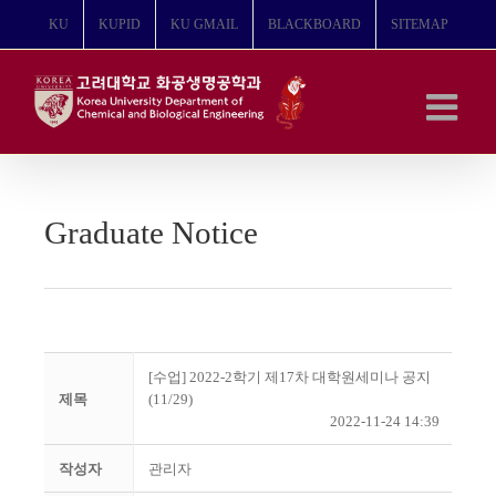
콘
KU
KUPID
KU GMAIL
BLACKBOARD
SITEMAP
텐
츠
로
건
너
뛰
기
Graduate Notice
[수업] 2022-2학기 제17차 대학원세미나 공지
제목
(11/29)
2022-11-24 14:39
작성자
관리자