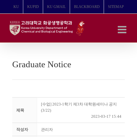
콘
KU
KUPID
KU GMAIL
BLACKBOARD
SITEMAP
텐
츠
로
건
너
뛰
기
Graduate Notice
[수업] 2023-1학기 제3차 대학원세미나 공지
제목
(3/22)
2023-03-17 15:44
작성자
관리자