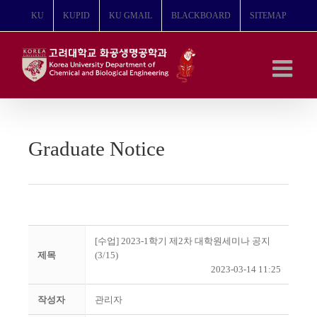
콘
KU
KUPID
KU GMAIL
BLACKBOARD
SITEMAP
텐
츠
로
건
너
뛰
기
Graduate Notice
[수업] 2023-1학기 제2차 대학원세미나 공지
제목
(3/15)
2023-03-14 11:25
작성자
관리자