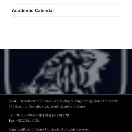
Academic Calendar
02841, Department of Chemical and Biological Engineering, Korea University
145 Anam-ro, Seongbuk-gu, Seoul, Republic of Korea
Tel
: +82-2-3290-4593(대학원)/4600(학부)
Fax
: +82-2-926-6102
Copyright(C)2017 Korea University. All Rights Reserved