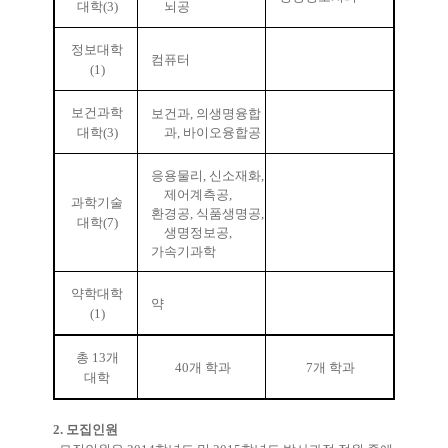
대학
(3)
뇌공
정보대학
컴퓨터
(1)
보건과학
보건과
,
의생명융합
대학
(3)
과
,
바이오융합공
응용물리
,
신소재화
,
제어계측공
,
과학기술
환경공
,
식품생명공
,
대학
(7)
생명정보공
,
가속기과학
약학대학
약
(1)
총
13
개
40
개 학과
7
개 학과
대학
2. 모집인원