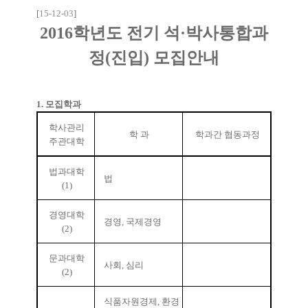
​[
15-12-03
]
2016학년도 전기 석·박사통합과
정(진입) 모집안내
1. 모집학과
학사관리
학 과
학과간 협동과정
주관대학
법과대학
법
(1)
경영대학
경영
,
국제경영
(2)
문과대학
사회
,
심리
(2)
식품자원경제
,
환경